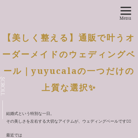
Menu
【美しく整える】通販で叶うオ
ーダーメイドのウェディングベ
CONCEPT
ール｜yuyucalaの一つだけの
COLLECTION
Scroll
上質な選択✨
COLUMN
LINE
結婚式という特別な一日。
その美しさを左右する大切なアイテムが、ウェディングベールです👰‍♀️
LINE
最近では